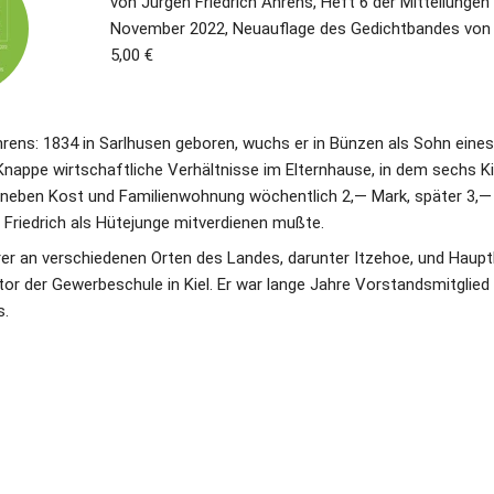
von Jürgen Friedrich Ahrens, Heft 6 der Mitteilungen
November 2022, Neuauflage des Gedichtbandes von 
5,00 €
hrens: 1834 in Sarlhusen geboren, wuchs er in Bünzen als Sohn eines
Knappe wirtschaftliche Verhältnisse im Elternhause, in dem sechs Ki
 neben Kost und Familienwohnung wöchentlich 2,— Mark, später 3,— 
n Friedrich als Hütejunge mitverdienen mußte.
er an verschiedenen Orten des Landes, darunter Itzehoe, und Hauptleh
tor der Gewerbeschule in Kiel. Er war lange Jahre Vorstandsmitglied
s.