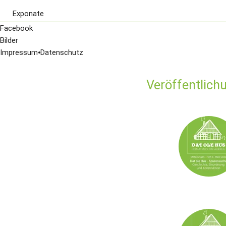
Exponate
Karte von 1643
Facebook
digiCULT Objekte
Bilder
Impressum
⦁
Datenschutz
Veröffentlich