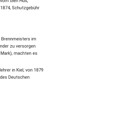
 vom olen Hus, 
1874, Schutzgebühr 
 Brennmeisters im 
nder zu versorgen 
Mark), machten es 
rer in Kiel, von 1879 
 des Deutschen 